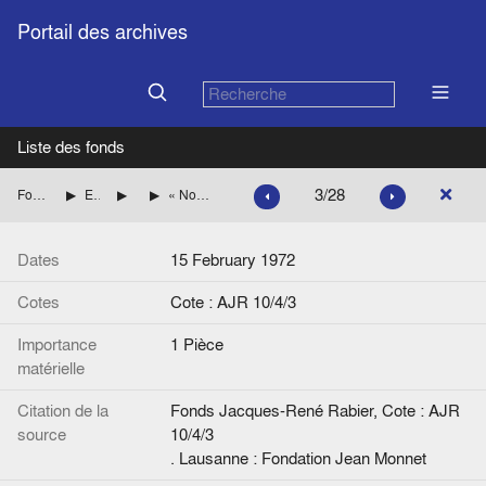
Portail des archives
Liste des fonds
3/28
Fonds Jacques-René Rabier
Etudes, articles de presse par pays
Pays scandinaves
« Norvège, Les partisans de l'adhésion au Marché commun lancent une vaste campagne d'opinion », de Frank Bjerkholt, Le Monde
Dates
15 February 1972
Cotes
Cote : AJR 10/4/3
Importance
1 Pièce
matérielle
Citation de la
Fonds Jacques-René Rabier, Cote : AJR
source
10/4/3
. Lausanne : Fondation Jean Monnet