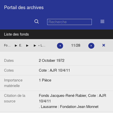
Portail des archives
Liste des fonds
11/28
Fonds Jacques-René Rabier
Etudes, articles de presse par pays
Pays scandinaves
« La Norvège hors du Marché commun », d'André Grjebine, Combat
Dates
2 October 1972
Cotes
Cote : AJR 10/4/11
Importance
1 Pièce
matérielle
Citation de la
Fonds Jacques-René Rabier, Cote : AJR
source
10/4/11
. Lausanne : Fondation Jean Monnet