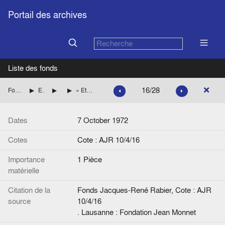
Portail des archives
Liste des fonds
16/28
Fonds Jacques-René Rabier
Etudes, articles de presse par pays
Pays scandinaves
« Et pourtant ils ont dit 'nei' », de Raymond Cartier, Paris Match
Dates
7 October 1972
Cotes
Cote : AJR 10/4/16
Importance
1 Pièce
matérielle
Citation de la
Fonds Jacques-René Rabier, Cote : AJR
source
10/4/16
. Lausanne : Fondation Jean Monnet