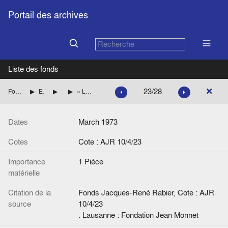
Portail des archives
Liste des fonds
23/28
Fonds Jacques-René Rabier
Etudes, articles de presse par pays
Pays scandinaves
« La Norvège et l'Europe. Le débat rebondit », de Frank Bjerkholt, Le Monde diplomatique
Dates
March 1973
Cotes
Cote : AJR 10/4/23
Importance
1 Pièce
matérielle
Citation de la
Fonds Jacques-René Rabier, Cote : AJR
source
10/4/23
. Lausanne : Fondation Jean Monnet