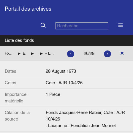
Portail des archives
Liste des fonds
26/28
Fonds Jacques-René Rabier
Etudes, articles de presse par pays
Pays scandinaves
« Les difficultés économiques du Danemark », Le Monde
Dates
28 August 1973
Cotes
Cote : AJR 10/4/26
Importance
1 Pièce
matérielle
Citation de la
Fonds Jacques-René Rabier, Cote : AJR
source
10/4/26
. Lausanne : Fondation Jean Monnet