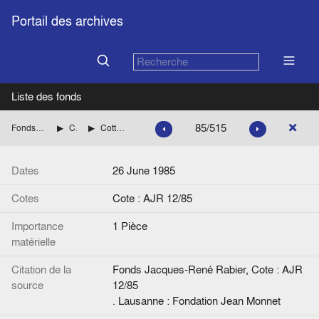
Portail des archives
Liste des fonds
85/515
Fonds Jacques-René Rabier
Correspondance
Cotteret, J. M. (Université Paris I)
Dates
26 June 1985
Cotes
Cote : AJR 12/85
Importance
1 Pièce
matérielle
Citation de la
Fonds Jacques-René Rabier, Cote : AJR
source
12/85
. Lausanne : Fondation Jean Monnet