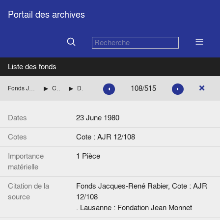
Portail des archives
Liste des fonds
108/515
Fonds Jacques-René Rabier
Correspondance
Derczanski, A.
Dates
23 June 1980
Cotes
Cote : AJR 12/108
Importance
1 Pièce
matérielle
Citation de la
Fonds Jacques-René Rabier, Cote : AJR
source
12/108
. Lausanne : Fondation Jean Monnet