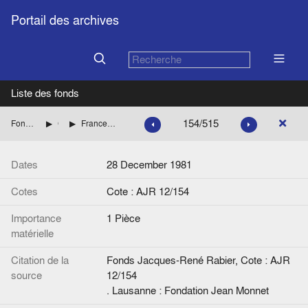
Portail des archives
Liste des fonds
154/515
Fonds Jacques-René Rabier
Correspondance
Frances, Hélène (Service d'information du ministère de l'Environnement, Paris)
Dates
28 December 1981
Cotes
Cote : AJR 12/154
Importance
1 Pièce
matérielle
Citation de la
Fonds Jacques-René Rabier, Cote : AJR
source
12/154
. Lausanne : Fondation Jean Monnet