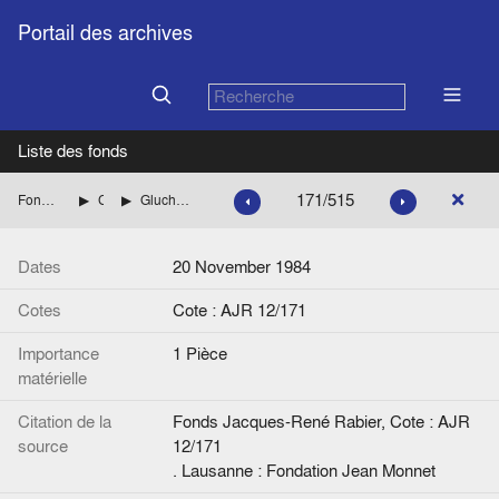
Portail des archives
Liste des fonds
171/515
Fonds Jacques-René Rabier
Correspondance
Gluchowski, Peter (Konrad Adenauer Stiftung)
Dates
20 November 1984
Cotes
Cote : AJR 12/171
Importance
1 Pièce
matérielle
Citation de la
Fonds Jacques-René Rabier, Cote : AJR
source
12/171
. Lausanne : Fondation Jean Monnet