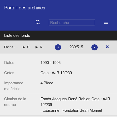
Portail des archives
Liste des fonds
239/515
Fonds Jacques-René Rabier
Correspondance
Kohnstamm, Max
Dates
1990 - 1996
Cotes
Cote : AJR 12/239
Importance
4 Pièce
matérielle
Citation de la
Fonds Jacques-René Rabier, Cote : AJR
source
12/239
. Lausanne : Fondation Jean Monnet