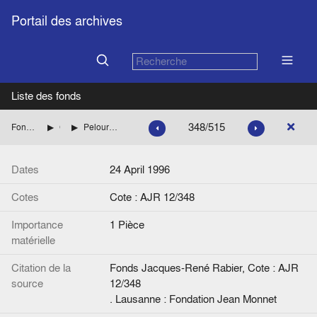
Portail des archives
Liste des fonds
348/515
Fonds Jacques-René Rabier
Correspondance
Pelourdeau (Centre national des Caisses d'Epargne de France)
Dates
24 April 1996
Cotes
Cote : AJR 12/348
Importance
1 Pièce
matérielle
Citation de la
Fonds Jacques-René Rabier, Cote : AJR
source
12/348
. Lausanne : Fondation Jean Monnet