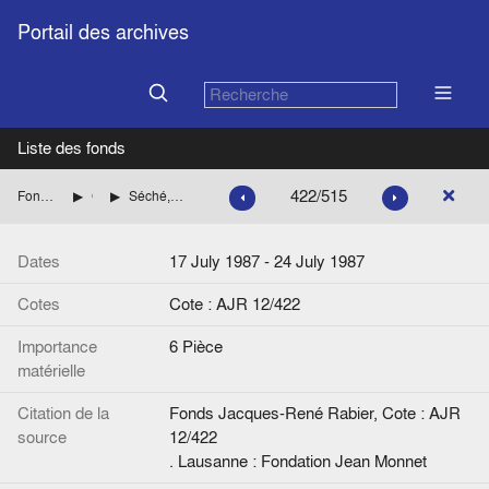
Portail des archives
Liste des fonds
422/515
Fonds Jacques-René Rabier
Correspondance
Séché, Jean-Claude (délégué au Conseil supérieur des Français de l'étranger)
Dates
17 July 1987 - 24 July 1987
Cotes
Cote : AJR 12/422
Importance
6 Pièce
matérielle
Citation de la
Fonds Jacques-René Rabier, Cote : AJR
source
12/422
. Lausanne : Fondation Jean Monnet