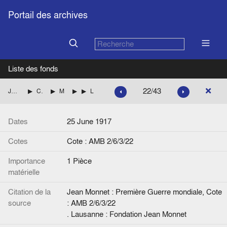
Portail des archives
Liste des fonds
22/43
Jean Monnet : Première Guerre mondiale
Coopération économique interalliée durant la guerre : délégation française à Londres
Matières premières, Conseil allié des matières premières
Ferrochrome
Lettre d'Alarick d'Ornhjelm (Paris) à Henri Renauleaud
Dates
25 June 1917
Cotes
Cote : AMB 2/6/3/22
Importance
1 Pièce
matérielle
Citation de la
Jean Monnet : Première Guerre mondiale, Cote
source
: AMB 2/6/3/22
. Lausanne : Fondation Jean Monnet