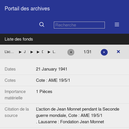
Portail des archives
Liste des fonds
1/31
L'action de Jean Monnet pendant la Seconde guerre mondiale
Jean Monnet aux Etats-Unis (British Supply Council)
Dossiers personnels
Dossier René Planiol, concernant le Supercharger
Lettre, de C.L. Lindemann (Brigadier général, ambassade de Grande-Bretagne) à J.M.
Dates
21 January 1941
Cotes
Cote : AME 19/5/1
Importance
1 Pièces
matérielle
Citation de la
L'action de Jean Monnet pendant la Seconde
source
guerre mondiale, Cote : AME 19/5/1
. Lausanne : Fondation Jean Monnet