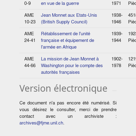
0-9
en vue de la guerre
1971
Piè
AME
Jean Monnet aux Etats-Unis
1938-
451
10-23
(British Supply Council)
1946
Piè
AME
Rétablissement de l'unité
1939-
192
24-41
française et équipement de
1944
Piè
l'armée en Afrique
AME
La mission de Jean Monnet à
1902-
121
44-66
Washington pour le compte des
1978
Piè
autorités françaises
Version électronique
Ce document n'a pas encore été numérisé. Si
vous désirez le consulter, merci de prendre
contact avec un archiviste :
archives@fjme.unil.ch
.