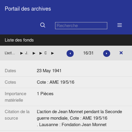
Portail des archives
Liste des fonds
16/31
L'action de Jean Monnet pendant la Seconde guerre mondiale
Jean Monnet aux Etats-Unis (British Supply Council)
Dossiers personnels
Dossier René Planiol, concernant le Supercharger
Lettre, de J.M. à C.G. Darwin
Dates
23 May 1941
Cotes
Cote : AME 19/5/16
Importance
1 Pièces
matérielle
Citation de la
L'action de Jean Monnet pendant la Seconde
source
guerre mondiale, Cote : AME 19/5/16
. Lausanne : Fondation Jean Monnet