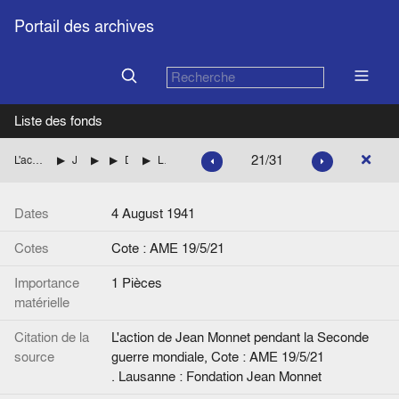
Portail des archives
Liste des fonds
21/31
L'action de Jean Monnet pendant la Seconde guerre mondiale
Jean Monnet aux Etats-Unis (British Supply Council)
Dossiers personnels
Dossier René Planiol, concernant le Supercharger
Lettre, de J.M. à R.M. Hill (Air Marshall, British Air Commission)
Dates
4 August 1941
Cotes
Cote : AME 19/5/21
Importance
1 Pièces
matérielle
Citation de la
L'action de Jean Monnet pendant la Seconde
source
guerre mondiale, Cote : AME 19/5/21
. Lausanne : Fondation Jean Monnet