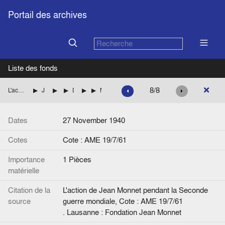
Portail des archives
Liste des fonds
8/8
L'action de Jean Monnet pendant la Seconde guerre mondiale
Jean Monnet aux Etats-Unis (British Supply Council)
Dossiers personnels
Dossiers concernant des demandes de visas
Raphaël Salem
Memorandum, de D.C. McGavin à Miss Molony
Dates
27 November 1940
Cotes
Cote : AME 19/7/61
Importance
1 Pièces
matérielle
Citation de la
L'action de Jean Monnet pendant la Seconde
source
guerre mondiale, Cote : AME 19/7/61
. Lausanne : Fondation Jean Monnet