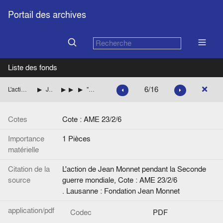
Portail des archives
Liste des fonds
6/16
L'action de Jean Monnet pendant la Seconde guerre mondiale
Jean Monnet aux Etats-Unis (British Supply Council)
Divers
Documents
"Ecole libre des hautes études. 1942". Brochure, (1942), imprimé
Cotes
Cote : AME 23/2/6
Importance
1 Pièces
matérielle
Citation de la
L'action de Jean Monnet pendant la Seconde
source
guerre mondiale, Cote : AME 23/2/6
. Lausanne : Fondation Jean Monnet
application/pdf
Codec
PDF