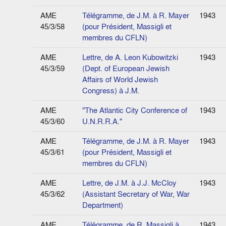
AME
Télégramme, de J.M. à R. Mayer
1943
45/3/58
(pour Président, Massigli et
membres du CFLN)
AME
Lettre, de A. Leon Kubowitzki
1943
45/3/59
(Dept. of European Jewish
Affairs of World Jewish
Congress) à J.M.
AME
"The Atlantic City Conference of
1943
45/3/60
U.N.R.R.A."
AME
Télégramme, de J.M. à R. Mayer
1943
45/3/61
(pour Président, Massigli et
membres du CFLN)
AME
Lettre, de J.M. à J.J. McCloy
1943
45/3/62
(Assistant Secretary of War, War
Department)
AME
Télégramme, de R. Massigli à
1943