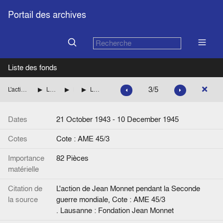
Portail des archives
Liste des fonds
3/5
L'action de Jean Monnet pendant la Seconde guerre mondiale
La mission de Jean Monnet à Washington pour le compte des autorités françaises
Les négociations de Washington
Les négociations de Jean Monnet et la Conférence d'Atlantic City
Dates
21 October 1943 - 10 December 1945
Cotes
Cote : AME 45/3
Importance
82 Pièces
matérielle
Citation de
L'action de Jean Monnet pendant la Seconde
la source
guerre mondiale, Cote : AME 45/3
. Lausanne : Fondation Jean Monnet