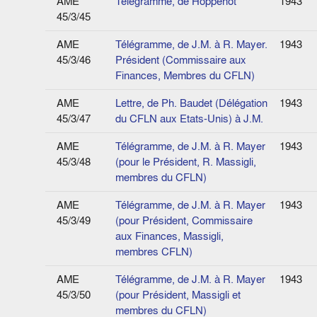
AME
Télégramme, de Hoppenot
1943
45/3/45
AME
Télégramme, de J.M. à R. Mayer.
1943
45/3/46
Président (Commissaire aux
Finances, Membres du CFLN)
AME
Lettre, de Ph. Baudet (Délégation
1943
45/3/47
du CFLN aux Etats-Unis) à J.M.
AME
Télégramme, de J.M. à R. Mayer
1943
45/3/48
(pour le Président, R. Massigli,
membres du CFLN)
AME
Télégramme, de J.M. à R. Mayer
1943
45/3/49
(pour Président, Commissaire
aux Finances, Massigli,
membres CFLN)
AME
Télégramme, de J.M. à R. Mayer
1943
45/3/50
(pour Président, Massigli et
membres du CFLN)