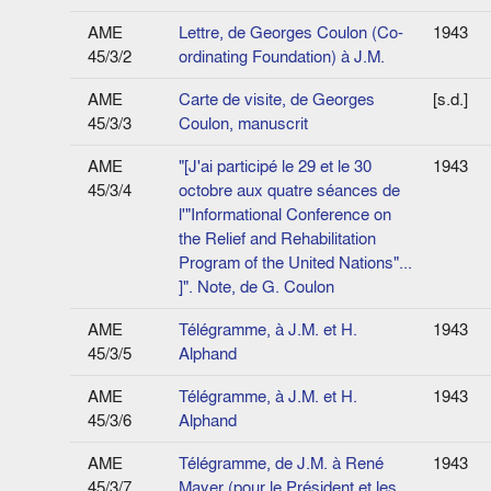
AME
Lettre, de Georges Coulon (Co-
1943
45/3/2
ordinating Foundation) à J.M.
AME
Carte de visite, de Georges
[s.d.]
45/3/3
Coulon, manuscrit
AME
"[J'ai participé le 29 et le 30
1943
45/3/4
octobre aux quatre séances de
l'"Informational Conference on
the Relief and Rehabilitation
Program of the United Nations"...
]". Note, de G. Coulon
AME
Télégramme, à J.M. et H.
1943
45/3/5
Alphand
AME
Télégramme, à J.M. et H.
1943
45/3/6
Alphand
AME
Télégramme, de J.M. à René
1943
45/3/7
Mayer (pour le Président et les