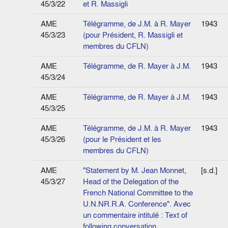
45/3/22
et R. Massigli
AME
Télégramme, de J.M. à R. Mayer
1943
45/3/23
(pour Président, R. Massigli et
membres du CFLN)
AME
Télégramme, de R. Mayer à J.M.
1943
45/3/24
AME
Télégramme, de R. Mayer à J.M.
1943
45/3/25
AME
Télégramme, de J.M. à R. Mayer
1943
45/3/26
(pour le Président et les
membres du CFLN)
AME
"Statement by M. Jean Monnet,
[s.d.]
45/3/27
Head of the Delegation of the
French National Committee to the
U.N.NR.R.A. Conference". Avec
un commentaire intitulé : Text of
following conversation