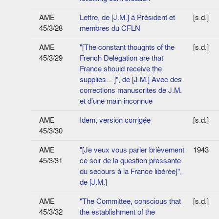
AME
Lettre, de [J.M.] à Président et
[s.d.]
45/3/28
membres du CFLN
AME
"[The constant thoughts of the
[s.d.]
45/3/29
French Delegation are that
France should receive the
supplies... ]", de [J.M.] Avec des
corrections manuscrites de J.M.
et d'une main inconnue
AME
Idem, version corrigée
[s.d.]
45/3/30
AME
"[Je veux vous parler brièvement
1943
45/3/31
ce soir de la question pres­sante
du secours à la France libérée]",
de [J.M.]
AME
"The Committee, conscious that
[s.d.]
45/3/32
the establishment of the