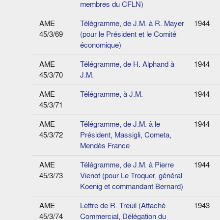
membres du CFLN)
AME
Télégramme, de J.M. à R. Mayer
1944
45/3/69
(pour le Président et le Comité
économique)
AME
Télégramme, de H. Alphand à
1944
45/3/70
J.M.
AME
Télégramme, à J.M.
1944
45/3/71
AME
Télégramme, de J.M. à le
1944
45/3/72
Président, Massigli, Cometa,
Mendès France
AME
Télégramme, de J.M. à Pierre
1944
45/3/73
Vienot (pour Le Troquer, général
Koenig et commandant Bernard)
AME
Lettre de R. Treuil (Attaché
1943
45/3/74
Commercial, Délégation du