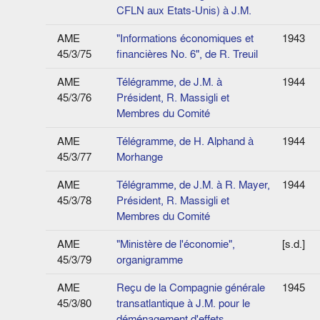
CFLN aux Etats-Unis) à J.M.
AME
"Informations économiques et
1943
45/3/75
financières No. 6", de R. Treuil
AME
Télégramme, de J.M. à
1944
45/3/76
Président, R. Massigli et
Membres du Comité
AME
Télégramme, de H. Alphand à
1944
45/3/77
Morhange
AME
Télégramme, de J.M. à R. Mayer,
1944
45/3/78
Président, R. Massigli et
Membres du Comité
AME
"Ministère de l'économie",
[s.d.]
45/3/79
organigramme
AME
Reçu de la Compagnie générale
1945
45/3/80
transatlantique à J.M. pour le
déménagement d'effets