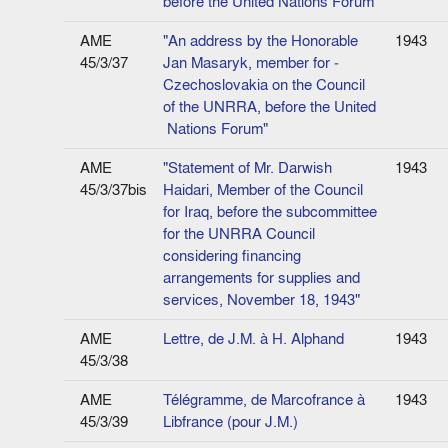
before the United Nations Forum"
AME
"An address by the Honorable
1943
45/3/37
Jan Masaryk, member for ­
Czechoslovakia on the Council
of the UNRRA, before the United
­ Nations Forum"
AME
"Statement of Mr. Darwish
1943
45/3/37bis
Haidari, Member of the Council
for Iraq, before the subcommittee
for the UNRRA Council
considering financing
arrangements for supplies and
services, November 18, 1943"
AME
Lettre, de J.M. à H. Alphand
1943
45/3/38
AME
Télégramme, de Marcofrance à
1943
45/3/39
Libfrance (pour J.M.)