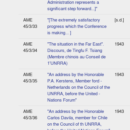
Administration represents a
significant step forward...]"
AME
"[The extremely satisfactory
[s.d.]
45/3/33
progress which the Conference
is making... ]
AME
"The situation in the Far East".
1943
45/3/34
Discours, de Tingfu F. Tsiang
(Membre chinois au Conseil de
1'UNRRA)
AME
"An address by the Honorable
1943
45/3/35
P.A. Kerstens, Member ford ­
Netherlands on the Council of the
UNRRA, before the United ­
Nations Forum"
AME
"An address by the Honorable
1943
45/3/36
Carlos Davila, member for Chile
on the Council of th UNRRA,