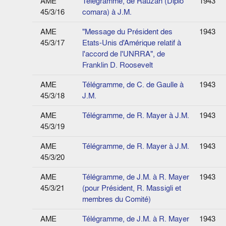
AME
Télégramme, de Rauzan (Diplo
1943
45/3/16
comara) à J.M.
AME
"Message du Président des
1943
45/3/17
Etats-Unis d'Amérique relatif à
l'accord de l'UNRRA", de
Franklin D. Roosevelt
AME
Télégramme, de C. de Gaulle à
1943
45/3/18
J.M.
AME
Télégramme, de R. Mayer à J.M.
1943
45/3/19
AME
Télégramme, de R. Mayer à J.M.
1943
45/3/20
AME
Télégramme, de J.M. à R. Mayer
1943
45/3/21
(pour Président, R. Massigli et
membres du Comité)
AME
Télégramme, de J.M. à R. Mayer
1943