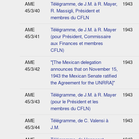
AME
Télégramme, de J.M. à R. Mayer,
1943
45/3/40
R. Massigli, Président et
membres du CFLN
AME
Télégramme, de J.M. à R. Mayer
1943
45/3/41
(pour Président, Commissaire
aux Finances et membres
CFLN)
AME
"[The Mexican delegation
1943
45/3/42
announces that on November 15,
1943 the Mexican Senate ratified
the Agreement for the UNRRA]"
AME
Télégramme, de J.M. à R. Mayer
1943
45/3/43
(pour le Président et les
membres du CFLN)
AME
Télégramme, de C. Valensi à
1943
45/3/44
J.M.