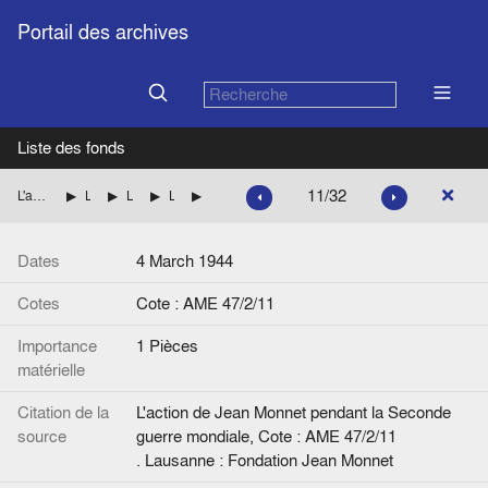
Portail des archives
Liste des fonds
11/32
L'action de Jean Monnet pendant la Seconde guerre mondiale
La mission de Jean Monnet à Washington pour le compte des autorités françaises
L'organisation des secours à la France (Préparation aux situations nouvelles créées par le débarquement)
La situation matérielle de la France : assistance médicale et humanitaire
Télégramme, de R. Massigli à J.M.
Dates
4 March 1944
Cotes
Cote : AME 47/2/11
Importance
1 Pièces
matérielle
Citation de la
L'action de Jean Monnet pendant la Seconde
source
guerre mondiale, Cote : AME 47/2/11
. Lausanne : Fondation Jean Monnet