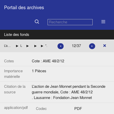
Portail des archives
Liste des fonds
12/37
L'action de Jean Monnet pendant la Seconde guerre mondiale
La mission de Jean Monnet à Washington pour le compte des autorités françaises
Les questions monétaires et financières
Questions monétaires en France
"A Statement on the Establishment of a Bank for Reconstruc­tion and Development"
Cotes
Cote : AME 48/2/12
Importance
1 Pièces
matérielle
Citation de la
L'action de Jean Monnet pendant la Seconde
source
guerre mondiale, Cote : AME 48/2/12
. Lausanne : Fondation Jean Monnet
application/pdf
Codec
PDF