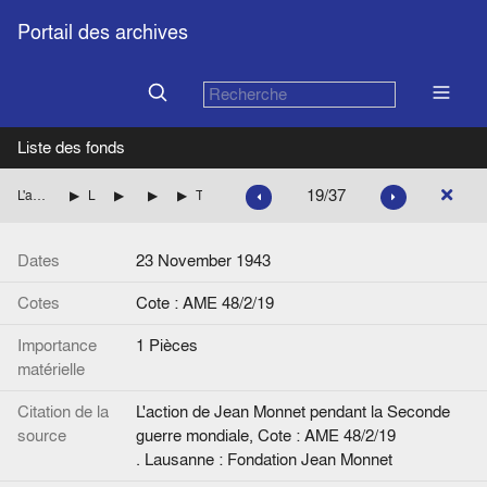
Portail des archives
Liste des fonds
19/37
L'action de Jean Monnet pendant la Seconde guerre mondiale
La mission de Jean Monnet à Washington pour le compte des autorités françaises
Les questions monétaires et financières
Questions monétaires en France
Télégramme, de R. Mayer et Commissaire financ à J.M.
Dates
23 November 1943
Cotes
Cote : AME 48/2/19
Importance
1 Pièces
matérielle
Citation de la
L'action de Jean Monnet pendant la Seconde
source
guerre mondiale, Cote : AME 48/2/19
. Lausanne : Fondation Jean Monnet