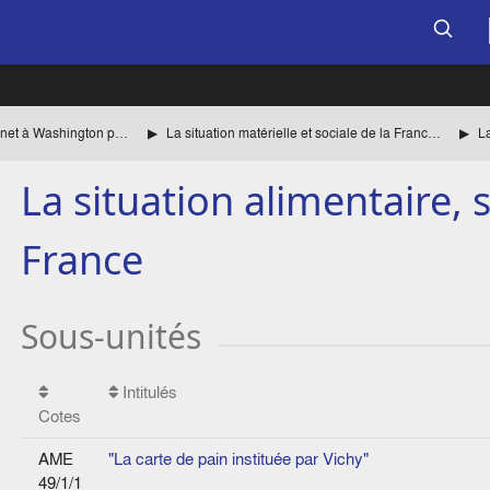
La mission de Jean Monnet à Washington pour le compte des autorités françaises
La situation matérielle et sociale de la France sous l'occupation allemande
La situation alimentaire, s
France
Sous-unités
Intitulés
Cotes
AME
"La carte de pain instituée par Vichy"
49/1/1