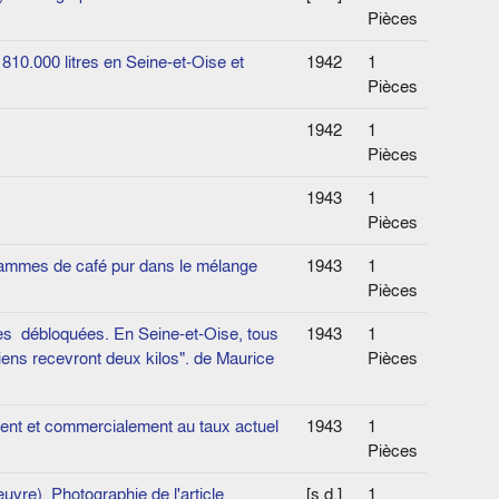
Pièces
810.000 litres en Seine-et-Oise et
1942
1
Pièces
1942
1
Pièces
1943
1
Pièces
rammes de café pur dans le mélange
1943
1
Pièces
s ­ débloquées. En Seine-et-Oise, tous
1943
1
siens recevront deux kilos". de Maurice
Pièces
ement et commercialement au taux actuel
1943
1
Pièces
uvre). Photographie de l'article
[s.d.]
1