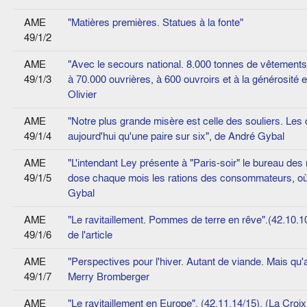
AME
"Matières premières. Statues à la fonte"
49/1/2
AME
"Avec le secours national. 8.000 tonnes de vêtements d
49/1/3
à 70.000 ouvrières, à 600 ouvroirs et à la générosité
Olivier
AME
"Notre plus grande misère est celle des souliers. Les 
49/1/4
aujourd'hui qu'une paire sur six", de André Gybal
AME
"L'intendant Ley présente à "Paris-soir" le bureau des 
49/1/5
dose chaque mois les ra­tions des consommateurs, où l
Gybal
AME
"Le ravitaillement. Pommes de terre en rêve".(42.10.10
49/1/6
de l'article
AME
"Perspectives pour l'hiver. Autant de viande. Mais q
49/1/7
Merry Bromberger
AME
"Le ravitaillement en Europe". (42.11.14/15). (La Croix)