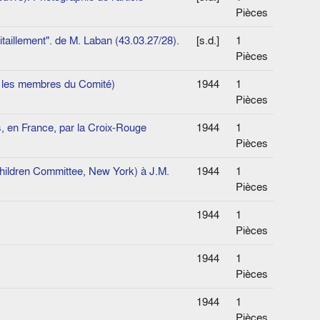
Pièces
vitaillement". de M. Laban (43.03.27/28).
[s.d.]
1
Pièces
t les membres du Comité)
1944
1
Pièces
 en France,­ par la Croix-Rouge
1944
1
Pièces
hildren Committee, New York) à J.M.
1944
1
Pièces
1944
1
Pièces
1944
1
Pièces
1944
1
Pièces