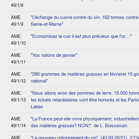
49/1/8
AME
"L'échange du cuivre contre du vin. 162 tonnes contre 
49/1/9
Seine-et-Marne"
AME
"Economisez le cuir il est plus précieux que l'or…"
49/1/10
AME
"Vos rations de janvier"
49/1/11
AME
"280 grammes de matières grasses en févrieret 15 g
49/1/12
national"
AME
"Nous allons avoir des pommes de terre. 15.000 tonne
49/1/13
les tickets retardataires vont être honorés et les Pari
Laban
AME
"La France peut-elle vivre physiquement, industriell
49/1/14
des matières grasses? NON!". de L. Boissevain
AME
"Le nouveau rationnement du vin". (43.03.20/21). (L'Oe