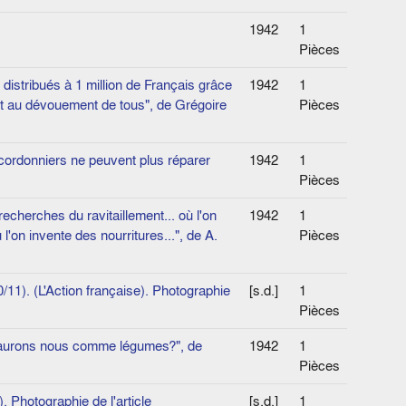
1942
1
Pièces
istri­bués à 1 million de Français grâce
1942
1
 et au dévouement de tous", de Grégoire
Pièces
cordon­niers ne peuvent plus réparer
1942
1
Pièces
recherches du ravitaillement... où l'on
1942
1
'on invente des nourritures...", de A.
Pièces
/11). (L'Action française). Photographie
[s.d.]
1
Pièces
u'aurons­ nous comme légumes?", de
1942
1
Pièces
. Photographie de l'article
[s.d.]
1