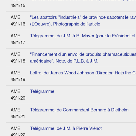
49/1/15
AME
"Les abattoirs "industriels" de province sabotent le ra
49/1/16
(L'Oeuvre). Photographie de l'article
AME
Télégramme, de J.M. à R. Mayer (pour le Président e
49/1/17
AME
"Financement d'un envoi de produits pharmaceutiques,
49/1/18
américaine". Note, de P.L.B. à J.M.
AME
Lettre, de James Wood Johnson (Director, Help the C
49/1/19
AME
Télégramme
49/1/20
AME
Télégramme, de Commandant Bernard à Diethelm
49/1/21
AME
Télégramme, de J.M. à Pierre Viénot
49/1/22