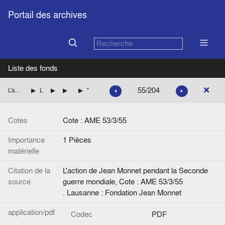
Portail des archives
Liste des fonds
55/204
L'action de Jean Monnet pendant la Seconde guerre mondiale
La mission de Jean Monnet à Washington pour le compte des autorités françaises
L'exécution des programmes
L'exécution des programmes d'importation
"Progrès des réquisitions depuis les accords du 28 février"
Cotes
Cote : AME 53/3/55
Importance
1 Pièces
matérielle
Citation de la
L'action de Jean Monnet pendant la Seconde
source
guerre mondiale, Cote : AME 53/3/55
. Lausanne : Fondation Jean Monnet
application/pdf
Codec
PDF