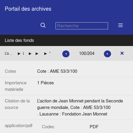
Portail des archives
Liste des fonds
100/204
L'action de Jean Monnet pendant la Seconde guerre mondiale
La mission de Jean Monnet à Washington pour le compte des autorités françaises
L'exécution des programmes
L'exécution des programmes d'importation
"En plus de ce qui était contracté le 1er septembre. ­ Programme de fin 1945 en USA". Note, manuscrit
Cotes
Cote : AME 53/3/100
Importance
1 Pièces
matérielle
Citation de la
L'action de Jean Monnet pendant la Seconde
source
guerre mondiale, Cote : AME 53/3/100
. Lausanne : Fondation Jean Monnet
application/pdf
Codec
PDF