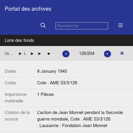
Portail des archives
Liste des fonds
126/204
L'action de Jean Monnet pendant la Seconde guerre mondiale
La mission de Jean Monnet à Washington pour le compte des autorités françaises
L'exécution des programmes
L'exécution des programmes d'importation
Lettre, de J.M. à Mr. Secretary
Dates
8 January 1945
Cotes
Cote : AME 53/3/126
Importance
1 Pièces
matérielle
Citation de la
L'action de Jean Monnet pendant la Seconde
source
guerre mondiale, Cote : AME 53/3/126
. Lausanne : Fondation Jean Monnet