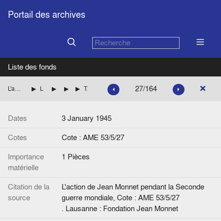
Portail des archives
Liste des fonds
27/164
L'action de Jean Monnet pendant la Seconde guerre mondiale
La mission de Jean Monnet à Washington pour le compte des autorités françaises
L'exécution des programmes
La question du shipping
Télégramme, de J.M. à G. de Gaulle, G. Bidault, P. Mendès France, R. Pleven, Comité économique
Dates
3 January 1945
Cotes
Cote : AME 53/5/27
Importance
1 Pièces
matérielle
Citation de la
L'action de Jean Monnet pendant la Seconde
source
guerre mondiale, Cote : AME 53/5/27
. Lausanne : Fondation Jean Monnet