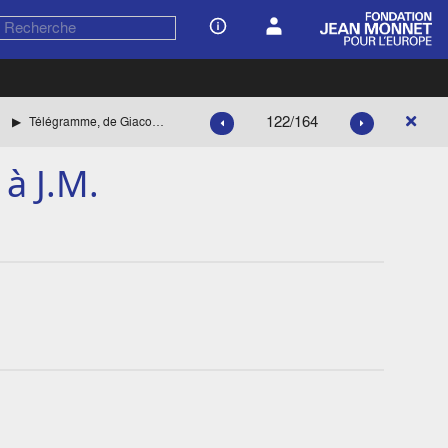
122/164
Télégramme, de Giacobbi à J.M.
à J.M.