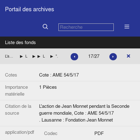
Portail des archives
Liste des fonds
17/27
L'action de Jean Monnet pendant la Seconde guerre mondiale
La mission de Jean Monnet à Washington pour le compte des autorités françaises
Le prêt-bail
La déclaration de J.M. du 23 avril 1945 (élaboration et réactions)
"Déclaration de Monsieur Jean Monnet… sur le prêt-bail et les approvisionnements". Annotation manuscrite : "Last draft revised"
Cotes
Cote : AME 54/5/17
Importance
1 Pièces
matérielle
Citation de la
L'action de Jean Monnet pendant la Seconde
source
guerre mondiale, Cote : AME 54/5/17
. Lausanne : Fondation Jean Monnet
application/pdf
Codec
PDF