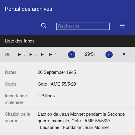
Portail des archives
Liste des fonds
29/51
L'action de Jean Monnet pendant la Seconde guerre mondiale
La mission de Jean Monnet à Washington pour le compte des autorités françaises
Le financement et l'exécution des programmes à la fin du prêt-bail
L'élaboration du programme pour 1946
"Note sur estimations du programme d'importations de 1946"
Dates
26 September 1945
Cotes
Cote : AME 55/5/29
Importance
1 Pièces
matérielle
Citation de la
L'action de Jean Monnet pendant la Seconde
source
guerre mondiale, Cote : AME 55/5/29
. Lausanne : Fondation Jean Monnet