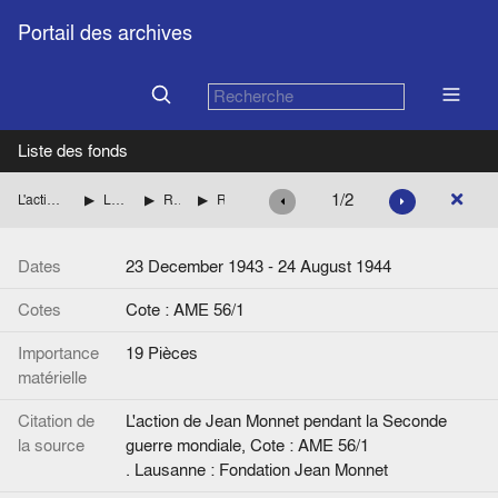
Portail des archives
Liste des fonds
1/2
L'action de Jean Monnet pendant la Seconde guerre mondiale
La mission de Jean Monnet à Washington pour le compte des autorités françaises
Réflexions sur la France et l'Europe d'après-guerre
Réflexions et interviews de Jean Monnet
Dates
23 December 1943 - 24 August 1944
Cotes
Cote : AME 56/1
Importance
19 Pièces
matérielle
Citation de
L'action de Jean Monnet pendant la Seconde
la source
guerre mondiale, Cote : AME 56/1
. Lausanne : Fondation Jean Monnet