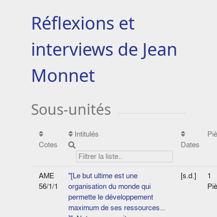
Réflexions et
interviews de Jean
Monnet
Sous-unités
Intitulés
Pi
Cotes
Dates
AME
"[Le but ultime est une
[s.d.]
1
56/1/1
organisation du monde qui
Pi
permette le développement
maximum de ses ressources...