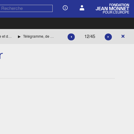
12/45
La situation politique en France et dans le monde
Télégramme, de Cominfor
r