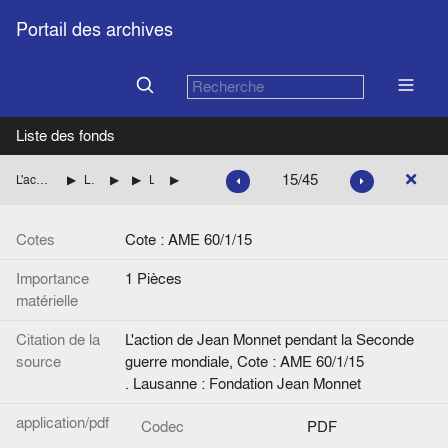
Portail des archives
Liste des fonds
15/45
L'action de Jean Monnet pendant la Seconde guerre mondiale
La mission de Jean Monnet à Washington pour le compte des autorités françaises
La situation politique
La situation politique en France et dans le monde
"[De Gaulle : la guerre se poursuit …]"
Cotes
Cote : AME 60/1/15
Importance
1 Pièces
matérielle
Citation de la
L'action de Jean Monnet pendant la Seconde
source
guerre mondiale, Cote : AME 60/1/15
. Lausanne : Fondation Jean Monnet
application/pdf
Codec
PDF