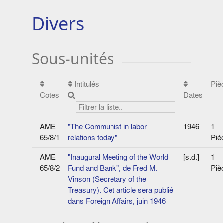
Divers
Sous-unités
Intitulés
Piè
Cotes
Dates
AME
"The Communist in labor
1946
1
65/8/1
relations today"
Piè
AME
"Inaugural Meeting of the World
[s.d.]
1
65/8/2
Fund and Bank", de Fred M.
Piè
Vinson (Secretary of the
Treasury). Cet article sera publié
dans Foreign Affairs, juin 1946