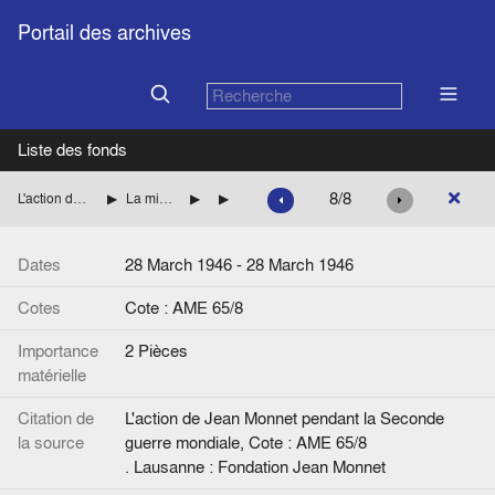
Portail des archives
Liste des fonds
8/8
L'action de Jean Monnet pendant la Seconde guerre mondiale
La mission de Jean Monnet à Washington pour le compte des autorités françaises
L'année 1946
Divers
Dates
28 March 1946 - 28 March 1946
Cotes
Cote : AME 65/8
Importance
2 Pièces
matérielle
Citation de
L'action de Jean Monnet pendant la Seconde
la source
guerre mondiale, Cote : AME 65/8
. Lausanne : Fondation Jean Monnet