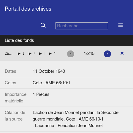
Portail des archives
Liste des fonds
1/245
L'action de Jean Monnet pendant la Seconde guerre mondiale
La mission de Jean Monnet à Washington pour le compte des autorités françaises
Coupures de presse relatives à la période de la guerre
Les questions françaises dans la presse américaine
"Petain Reveals Totalitarian Aims of Vichy. Says New France Rejects Traditional Friendships, Offers Amity to Hitler", de John Elliott
Dates
11 October 1940
Cotes
Cote : AME 66/10/1
Importance
1 Pièces
matérielle
Citation de
L'action de Jean Monnet pendant la Seconde
la source
guerre mondiale, Cote : AME 66/10/1
. Lausanne : Fondation Jean Monnet