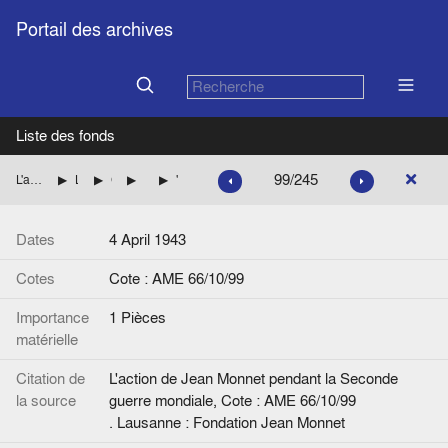
Portail des archives
Liste des fonds
99/245
L'action de Jean Monnet pendant la Seconde guerre mondiale
La mission de Jean Monnet à Washington pour le compte des autorités françaises
Coupures de presse relatives à la période de la guerre
Les questions françaises dans la presse américaine
"Colonie's Status French Problem. Giraud Sees Unity Impaired if National Committee Gets Control of All"
Dates
4 April 1943
Cotes
Cote : AME 66/10/99
Importance
1 Pièces
matérielle
Citation de
L'action de Jean Monnet pendant la Seconde
la source
guerre mondiale, Cote : AME 66/10/99
. Lausanne : Fondation Jean Monnet