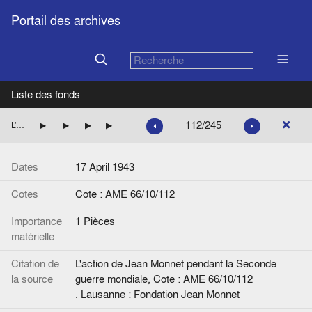
Portail des archives
Liste des fonds
112/245
L'action de Jean Monnet pendant la Seconde guerre mondiale
La mission de Jean Monnet à Washington pour le compte des autorités françaises
Coupures de presse relatives à la période de la guerre
Les questions françaises dans la presse américaine
"Giraud Bars a French 'Dictator'; Wants Nation to Choose Its Rulers. General Says His One Aim Is to Free Metz and Then Let people Form Government. stand seen as Reply to de Gaulle"
Dates
17 April 1943
Cotes
Cote : AME 66/10/112
Importance
1 Pièces
matérielle
Citation de
L'action de Jean Monnet pendant la Seconde
la source
guerre mondiale, Cote : AME 66/10/112
. Lausanne : Fondation Jean Monnet