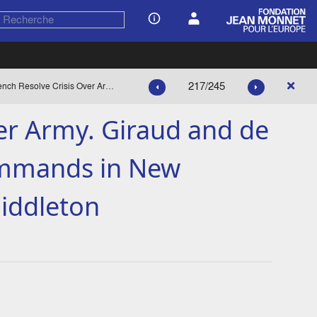
217/245
"French Resolve Crisis Over Army. Giraud and de Gaulle Retain Present Commands in New Compromise", de Drew Middleton
ver Army. Giraud and de
ommands in New
iddleton