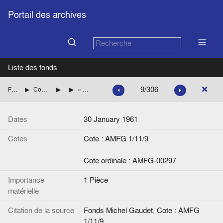
Portail des archives
Liste des fonds
9/306
Fonds Michel Gaudet
Consultations du Service juridique des exécutifs européens
Questions écrites
« Question écrite n° 99 de M. Vredeling », note de L.J. van der Burg à von Wesendonk (secrétariat exécutif), JUR/26/61
Dates
30 January 1961
Cotes
Cote : AMFG 1/11/9
Cote ordinale : AMFG-00297
Importance
1 Pièce
matérielle
Citation de la source
Fonds Michel Gaudet, Cote : AMFG
1/11/9