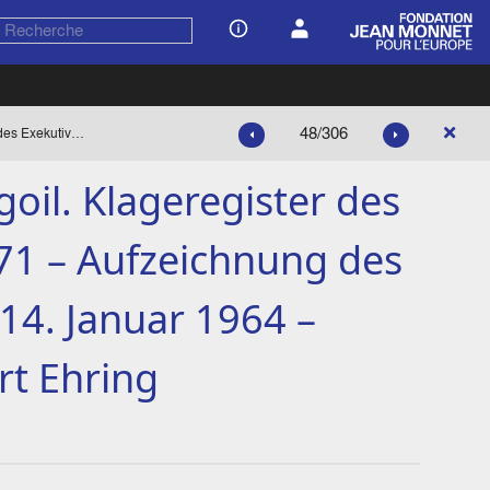
48/306
« Schreiben der Firma Salgoil. Klageregister des Exekutivsekretariats Nr. 171 – Aufzeichnung des Exekutivsekretariats vom 14. Januar 1964 – SA/95/64 », note de Hubert Ehring
goil. Klageregister des
171 – Aufzeichnung des
14. Januar 1964 –
rt Ehring