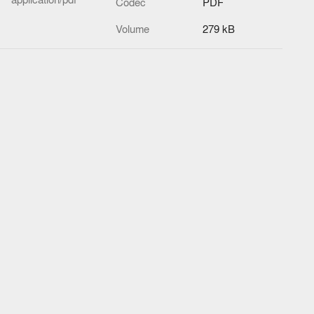
Codec
PDF
Volume
279 kB