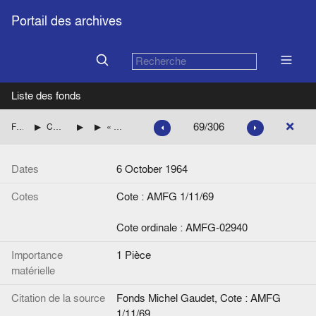
Portail des archives
Liste des fonds
69/306
Fonds Michel Gaudet
Consultations du Service juridique des exécutifs européens
Questions écrites
« Projet de réponse à la question écrite n° 57 de Monsieur Pleven », note de Giancarlo Olmi
Dates
6 October 1964
Cotes
Cote : AMFG 1/11/69
Cote ordinale : AMFG-02940
Importance
1 Pièce
matérielle
Citation de la source
Fonds Michel Gaudet, Cote : AMFG
1/11/69