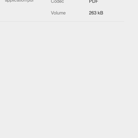
Codec
PDF
Volume
263 kB