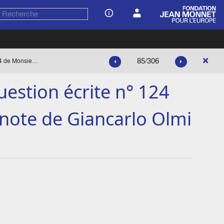
85/306
« Projet de réponse à la question écrite n° 124 de Monsieur Vredeling », note de Giancarlo Olmi
uestion écrite n° 124
 note de Giancarlo Olmi