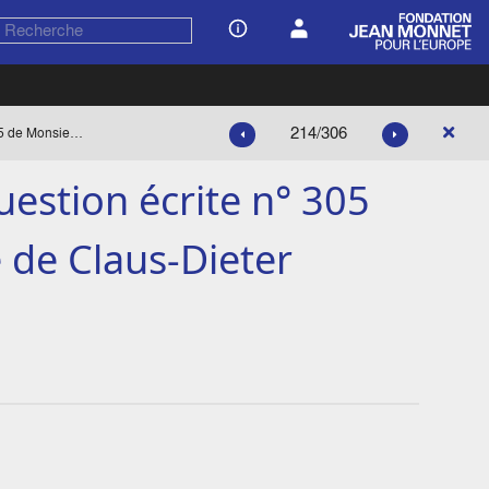
214/306
« Projet de réponse à la question écrite n° 305 de Monsieur Dulin », note de Claus-Dieter Ehlermann
uestion écrite n° 305
 de Claus-Dieter