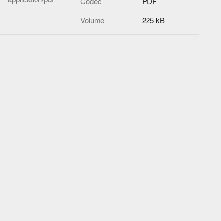
Codec
PDF
Volume
225 kB