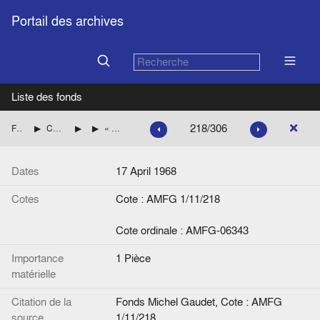
Portail des archives
Liste des fonds
218/306
Fonds Michel Gaudet
Consultations du Service juridique des exécutifs européens
Questions écrites
« Question écrite n° 326/67 de M. Troclet », note de Jochen Thiesing et Paul Leleux
Dates
17 April 1968
Cotes
Cote : AMFG 1/11/218
Cote ordinale : AMFG-06343
Importance
1 Pièce
matérielle
Citation de la
Fonds Michel Gaudet, Cote : AMFG
source
1/11/218