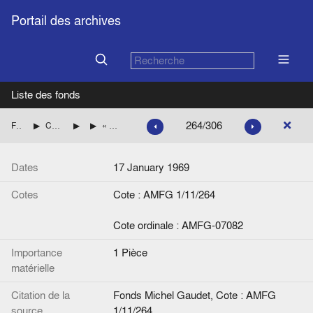
Portail des archives
Liste des fonds
264/306
Fonds Michel Gaudet
Consultations du Service juridique des exécutifs européens
Questions écrites
« Procédure écrite accélérée C/72/69. 2e rapport général sur l'activité des Communautés (1.1 au 31.12.1968), chapitre I », note de Paul Leleux
Dates
17 January 1969
Cotes
Cote : AMFG 1/11/264
Cote ordinale : AMFG-07082
Importance
1 Pièce
matérielle
Citation de la
Fonds Michel Gaudet, Cote : AMFG
source
1/11/264