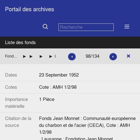
Portail des archives
Liste des fonds
98/134
Fonds Jean Monnet : Communauté européenne du charbon et de l'acier (CECA)
Les institutions
Nomination de la Haute Autorité
Messages de félicitations à J.M.
Lettre, de L[udwig Rajchman] ? à J.M.
Dates
23 September 1952
Cotes
Cote : AMH 1/2/98
Importance
1 Pièce
matérielle
Citation de la
Fonds Jean Monnet : Communauté européenne
source
du charbon et de l'acier (CECA), Cote : AMH
1/2/98
. Lausanne : Fondation Jean Monnet