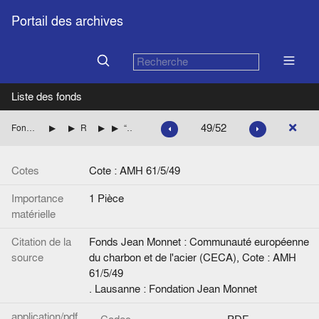
Portail des archives
Liste des fonds
49/52
Fonds Jean Monnet : Communauté européenne du charbon et de l'acier (CECA)
Démission de Jean Monnet
Réactions de la presse à la démission de Jean Monnet
Presse belge
“Trois sous d’histoire - M. Jean Monnet ou l’eau-de-vie hors série”. Article, de “Clio” 54.12.?. La Nation Belge.
Cotes
Cote : AMH 61/5/49
Importance
1 Pièce
matérielle
Citation de la
Fonds Jean Monnet : Communauté européenne
source
du charbon et de l'acier (CECA), Cote : AMH
61/5/49
. Lausanne : Fondation Jean Monnet
application/pdf