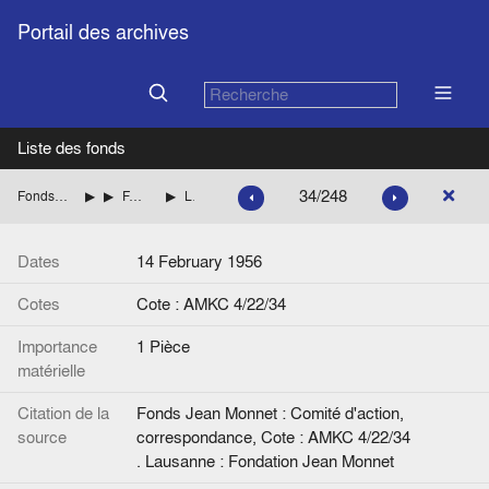
Portail des archives
Liste des fonds
34/248
Fonds Jean Monnet : Comité d'action, correspondance
ITALIE
FANFANI Amintore (Démocratie chrétienne italienne)
Lettre de J. Van Helmont à D. Magri.
Dates
14 February 1956
Cotes
Cote : AMKC 4/22/34
Importance
1 Pièce
matérielle
Citation de la
Fonds Jean Monnet : Comité d'action,
source
correspondance, Cote : AMKC 4/22/34
. Lausanne : Fondation Jean Monnet