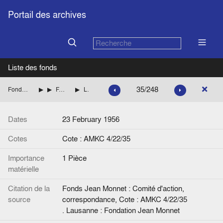
Portail des archives
Liste des fonds
35/248
Fonds Jean Monnet : Comité d'action, correspondance
ITALIE
FANFANI Amintore (Démocratie chrétienne italienne)
Lettre de J. Van Helmont à A. Fanfani.
Dates
23 February 1956
Cotes
Cote : AMKC 4/22/35
Importance
1 Pièce
matérielle
Citation de la
Fonds Jean Monnet : Comité d'action,
source
correspondance, Cote : AMKC 4/22/35
. Lausanne : Fondation Jean Monnet